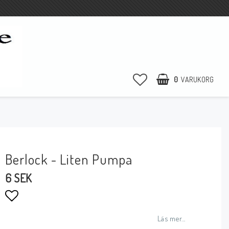
0
VARUKORG
Berlock - Liten Pumpa
6 SEK
Lägg till i favoritlistan
Läs mer...