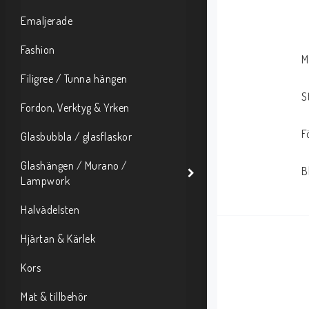
Emaljerade
Fashion
M
Filigree / Tunna hängen
S
Fordon, Verktyg & Yrken
F
Glasbubbla / glasflaskor
Glashängen / Murano /
B
Lampwork
Halvädelsten
Hjärtan & Kärlek
Kors
Mat & tillbehör