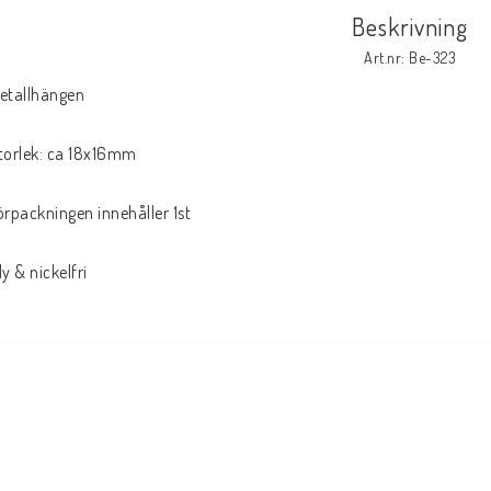
Beskrivning
Art.nr: Be-323
etallhängen

torlek: ca 18x16mm

örpackningen innehåller 1st

ly & nickelfri