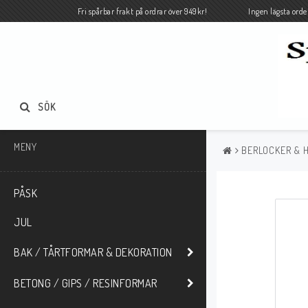
Fri spårbar frakt på ordrar över 949kr! Ingen lägsta orde
SÖK
MENY
BERLOCKER & 
PÅSK
JUL
BAK / TÅRTFORMAR & DEKORATION
BETONG / GIPS / RESINFORMAR