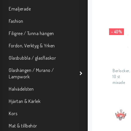
Emaljerade
Fashion
- 40%
Filigree / Tunna hängen
Fordon, Verktyg & Yrken
Glasbubbla / glasflaskor
Glashängen / Murano /
Berlocker,
Lampwork
10 st
mixade
Halvädelsten
Hjärtan & Kärlek
Kors
Mat & tillbehör