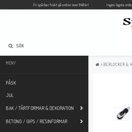
Fri spårbar frakt på ordrar över 949kr! Ingen lägsta orde
SÖK
MENY
BERLOCKER & 
PÅSK
JUL
BAK / TÅRTFORMAR & DEKORATION
BETONG / GIPS / RESINFORMAR