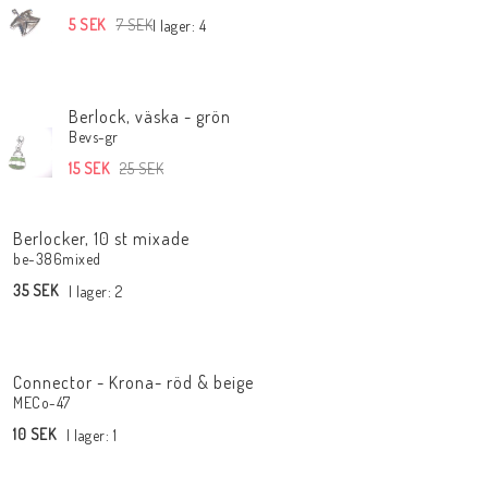
5 SEK
7 SEK
I lager: 4
Berlock, väska - grön
Bevs-gr
15 SEK
25 SEK
Berlocker, 10 st mixade
be-386mixed
35 SEK
I lager: 2
Connector - Krona- röd & beige
MECo-47
10 SEK
I lager: 1