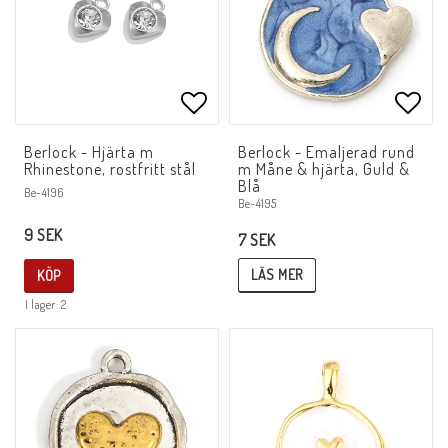
Lägg till i favoritlistan
Lägg 
Berlock - Hjärta m
Berlock - Emaljerad rund
Rhinestone, rostfritt stål
m Måne & hjärta, Guld &
Blå
Be-4196
Be-4195
9 SEK
7 SEK
LÄS MER
KÖP
I lager: 2