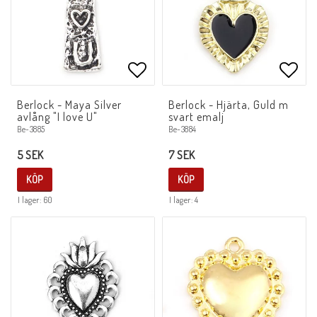
Lägg till i favoritlistan
Lägg 
Berlock - Maya Silver
Berlock - Hjärta, Guld m
avlång "I love U"
svart emalj
Be-3885
Be-3884
5 SEK
7 SEK
KÖP
KÖP
I lager: 60
I lager: 4