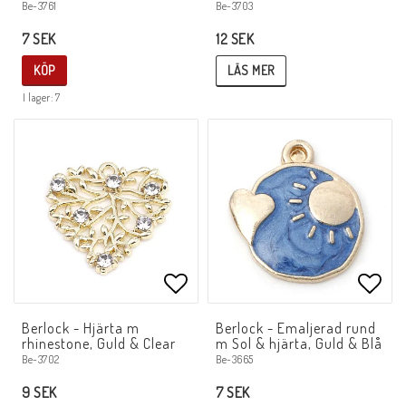
Be-3703
Be-3761
12 SEK
7 SEK
LÄS MER
KÖP
I lager: 7
Lägg till i favoritlistan
Lägg 
Berlock - Hjärta m
Berlock - Emaljerad rund
rhinestone, Guld & Clear
m Sol & hjärta, Guld & Blå
Be-3665
Be-3702
7 SEK
9 SEK