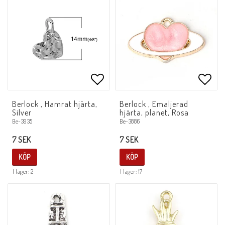
Lägg till i favoritlistan
Lägg 
Berlock , Hamrat hjärta,
Berlock , Emaljerad
Silver
hjärta, planet, Rosa
Be-3935
Be-3886
7 SEK
7 SEK
KÖP
KÖP
I lager: 2
I lager: 17