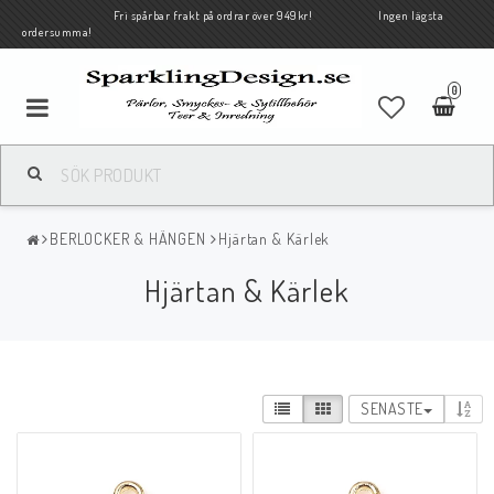
Fri spårbar frakt på ordrar över 949kr! Ingen lägsta
ordersumma!
0
BERLOCKER & HÄNGEN
Hjärtan & Kärlek
Hjärtan & Kärlek
SENASTE