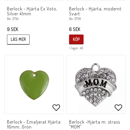
Lägg till i favoritlistan
Lägg 
Berlock - Hjärta Ex Voto,
Berlock - Hjärta, modernt
Silver 41mm
Svart
Be-3794
Be-3799
9 SEK
6 SEK
LÄS MER
KÖP
I lager: 40
Lägg till i favoritlistan
Lägg 
Berlock - Emaljerat Hjärta
Berlock -Hjärta m. strass
16mm, Grön
"MOM"