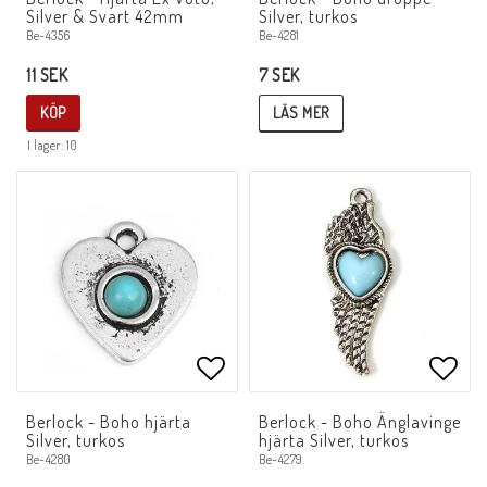
Silver & Svart 42mm
Silver, turkos
Be-4281
Be-4356
7 SEK
11 SEK
LÄS MER
KÖP
I lager: 10
Lägg till i favoritlistan
Lägg 
Berlock - Boho hjärta
Berlock - Boho Änglavinge
Silver, turkos
hjärta Silver, turkos
Be-4280
Be-4279