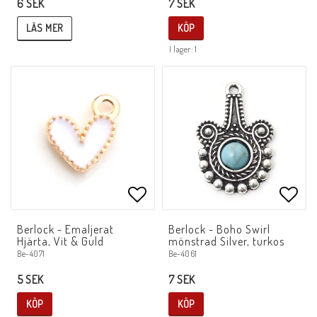
6 SEK
7 SEK
LÄS MER
KÖP
I lager: 1
Lägg till i favoritlistan
Lägg 
Berlock - Emaljerat
Berlock - Boho Swirl
Hjärta, Vit & Guld
mönstrad Silver, turkos
Be-4071
Be-4061
5 SEK
7 SEK
KÖP
KÖP