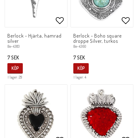
Lägg till i favoritlistan
Lägg 
Berlock - Hjärta, hamrad
Berlock - Boho square
silver
droppe Silver, turkos
Be-4383
Be-4360
7 SEK
7 SEK
KÖP
KÖP
I lager: 29
I lager: 4