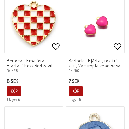
Lägg till i favoritlistan
Lägg 
Berlock - Emaljerat
Berlock - Hjärta , rostfritt
Hjärta, Chess Röd & vit
stål, Vacumpläterad Rosa
Be-4218
Be-4197
8 SEK
7 SEK
KÖP
KÖP
I lager: 38
I lager: 19