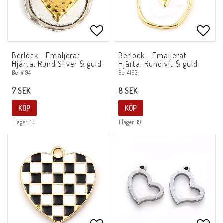
Lägg till i favoritlistan
Lägg 
Berlock - Emaljerat
Berlock - Emaljerat
Hjärta, Rund Silver & guld
Hjärta, Rund vit & guld
Be-4194
Be-4193
7 SEK
8 SEK
KÖP
KÖP
I lager: 19
I lager: 19