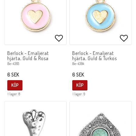
Lägg till i favoritlistan
Lägg 
Berlock - Emaljerat
Berlock - Emaljerat
hjärta, Guld & Rosa
hjärta, Guld & Turkos
Be-4385
Be-4384
6 SEK
6 SEK
KÖP
KÖP
I lager: 8
I lager: 9