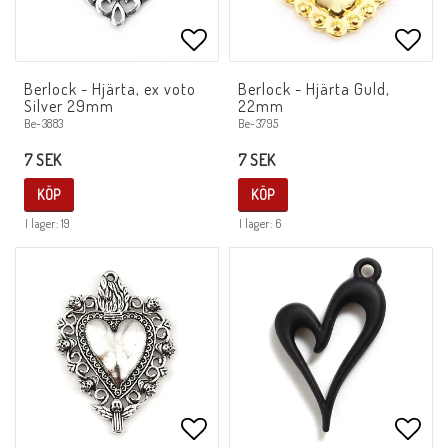
Lägg till i favoritlistan
Lägg 
Berlock - Hjärta, ex voto
Berlock - Hjärta Guld,
Silver 29mm
22mm
Be-3883
Be-3795
7 SEK
7 SEK
KÖP
KÖP
I lager: 19
I lager: 6