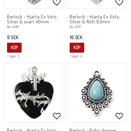
Lägg till i favoritlistan
Lägg 
Berlock - Hjärta Ex Voto,
Berlock - Hjärta Ex Voto,
Silver & svart 40mm
Silver & Rött 63mm
Be-4358
Be-4357
9 SEK
16 SEK
KÖP
KÖP
I lager: 5
I lager: 4
Lägg till i favoritlistan
Lägg 
Berlock - Hjärta Ex Voto,
Berlock - Boho droppe