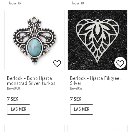
I lager: 16
I lager: 10
Lägg till i favoritlistan
Lägg 
Berlock - Boho Hjärta
Berlock - Hjärta Filigree ,
mönstrad Silver, turkos
Silver
Be-4060
Be-4052
7 SEK
7 SEK
LÄS MER
LÄS MER