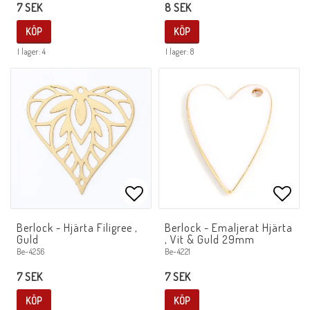
7 SEK
8 SEK
KÖP
KÖP
I lager: 4
I lager: 8
Lägg till i favoritlistan
Lägg 
Berlock - Hjärta Filigree ,
Berlock - Emaljerat Hjärta
Guld
, Vit & Guld 29mm
Be-4256
Be-4221
7 SEK
7 SEK
KÖP
KÖP