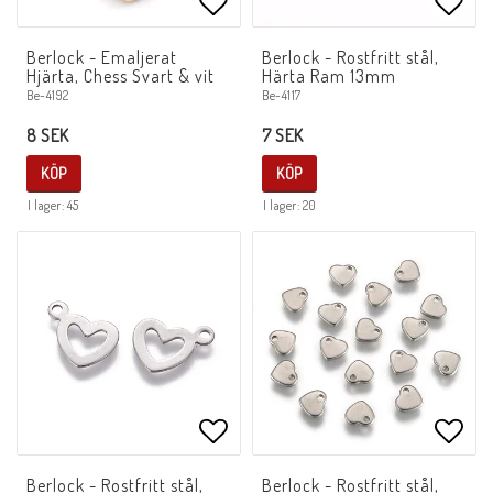
Lägg till i favoritlistan
Lägg 
Berlock - Emaljerat
Berlock - Rostfritt stål,
Hjärta, Chess Svart & vit
Härta Ram 13mm
Be-4192
Be-4117
8 SEK
7 SEK
KÖP
KÖP
I lager: 45
I lager: 20
Lägg till i favoritlistan
Lägg 
Berlock - Rostfritt stål,
Berlock - Rostfritt stål,