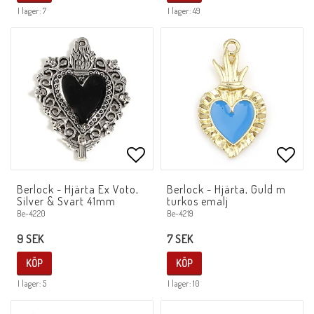
I lager: 7
I lager: 49
Lägg till i favoritlistan
Lägg 
Berlock - Hjärta Ex Voto,
Berlock - Hjärta, Guld m
Silver & Svart 41mm
turkos emalj
Be-4220
Be-4219
9 SEK
7 SEK
KÖP
KÖP
I lager: 5
I lager: 10