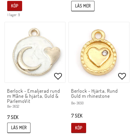
LÄS MER
KÖP
I lager: 9
Lägg till i favoritlistan
Lägg 
Berlock - Emaljerad rund
Berlock - Hjärta, Rund
m Måne & hjärta, Guld &
Guld m rhinestone
PärlemoVit
Be-3650
Be-3652
7 SEK
7 SEK
LÄS MER
KÖP