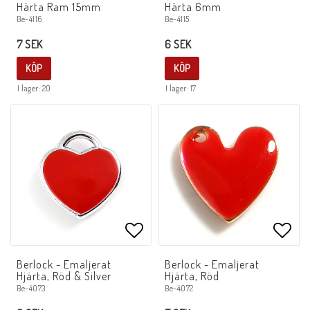
Härta Ram 15mm
Härta 6mm
Be-4116
Be-4115
7 SEK
6 SEK
KÖP
KÖP
I lager: 20
I lager: 17
Lägg till i favoritlistan
Lägg 
Berlock - Emaljerat
Berlock - Emaljerat
Hjärta, Röd & Silver
Hjärta, Röd
Be-4073
Be-4072