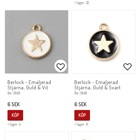
I lager: 32
Lägg till i favoritlistan
Lägg 
Berlock - Emaljerad
Berlock - Emaljerad
Stjärna, Guld & Vit
Stjärna, Guld & Svart
Be-3649
Be-3648
6 SEK
6 SEK
KÖP
KÖP
I lager: 4
I lager: 6