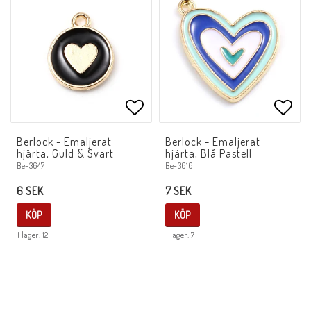
Lägg till i favoritlistan
Lägg 
Berlock - Emaljerat
Berlock - Emaljerat
hjärta, Guld & Svart
hjärta, Blå Pastell
Be-3647
Be-3616
6 SEK
7 SEK
KÖP
KÖP
I lager: 12
I lager: 7