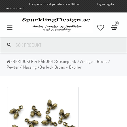
Fri spårbar frakt på ordrar över 949kr! Ingen lägsta
ordersumma!
0
BERLOCKER & HÄNGEN
Steampunk /Vintage - Brons /
Pewter / Mässing
Berlock Brons - Ekollon