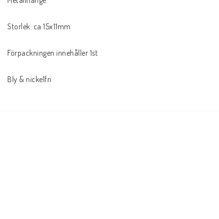
Metallhänge 

Storlek: ca 15x11mm

Förpackningen innehåller 1st

Bly & nickelfri