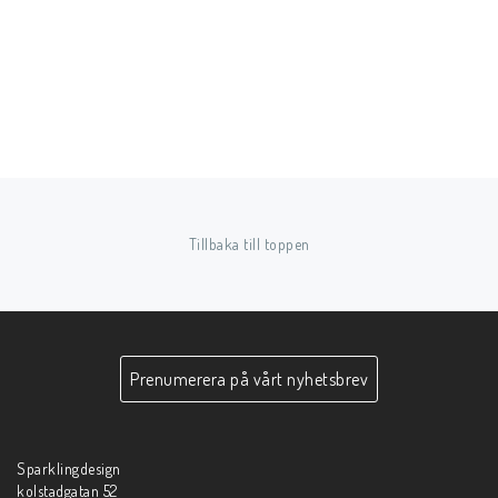
Tillbaka till toppen
Prenumerera på vårt nyhetsbrev
Sparklingdesign
kolstadgatan 52