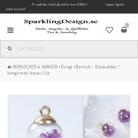
Fri spårbar frakt på ordrar över 949kr! Ingen lägsta
ordersumma!
0
BERLOCKER & HÄNGEN
Övrigt
Berlock - Glasbubbla /
hänge med stenar, Lila