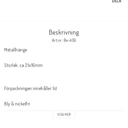
DELA
Beskrivning
Art.nr: Be-436
Metallhänge 

Storlek: ca 21x16mm

Förpackningen innehåller 1st

Bly & nickelfri
VISA MER