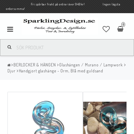
Fri spårbar frakt på ordrar över 949kr! Ingen lägsta
ordersumma!
0
BERLOCKER & HÄNGEN
Glashängen / Murano / Lampwork
Djur
Handgjort glashänge - Orm, Blå med guldsand