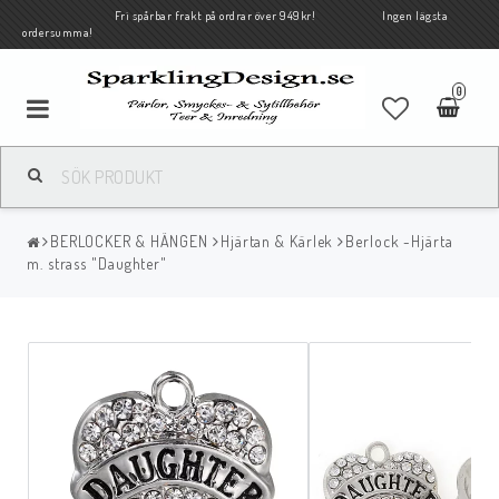
Fri spårbar frakt på ordrar över 949kr! Ingen lägsta
ordersumma!
0
BERLOCKER & HÄNGEN
Hjärtan & Kärlek
Berlock -Hjärta
m. strass "Daughter"