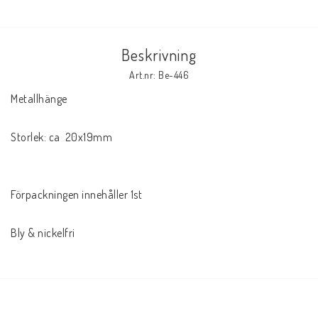
Beskrivning
Art.nr: Be-446
Metallhänge 

Storlek: ca  20x19mm

Förpackningen innehåller 1st

Bly & nickelfri