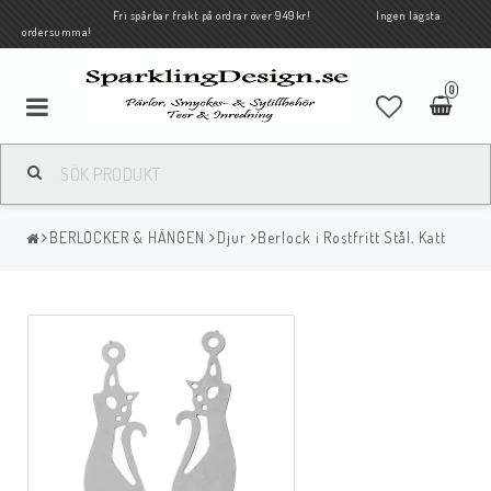
Fri spårbar frakt på ordrar över 949kr! Ingen lägsta
ordersumma!
0
BERLOCKER & HÄNGEN
Djur
Berlock i Rostfritt Stål, Katt