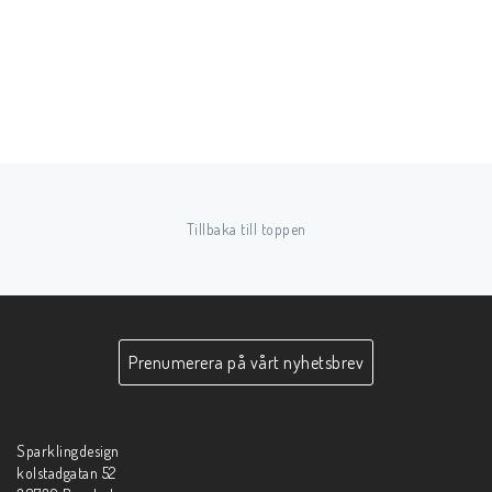
Tillbaka till toppen
Prenumerera på vårt nyhetsbrev
Sparklingdesign
kolstadgatan 52