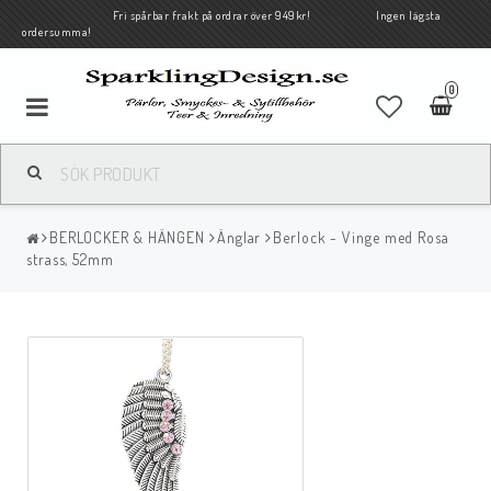
Fri spårbar frakt på ordrar över 949kr! Ingen lägsta
ordersumma!
0
BERLOCKER & HÄNGEN
Änglar
Berlock - Vinge med Rosa
strass, 52mm