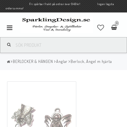
Fri spårbar frakt på ordrar över 949kr! Ingen lägsta
ordersumma!
0
BERLOCKER & HÄNGEN
Änglar
Berlock, Ängel m hjärta