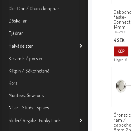
Clic-Clac / Chunk knappar
Cabocho
fäste-
Döskallar
Connecto
14mm
Be-2701
Fjädrar
4 SEK
Halvädelsten
KÖP
Keramik / porslin
I lager: 19
Kiltpin / Säkerhetsnål
Kors
Montees, Sew-ons
Nitar - Studs - spikes
Öronsti
ram /
Slider/ Regaliz -Funky Look
cabocho
8mm 2p