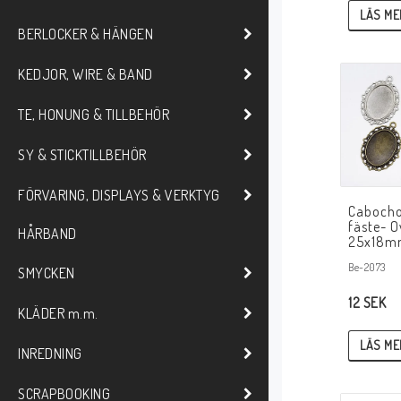
LÄS ME
BERLOCKER & HÄNGEN
KEDJOR, WIRE & BAND
TE, HONUNG & TILLBEHÖR
SY & STICKTILLBEHÖR
FÖRVARING, DISPLAYS & VERKTYG
Cabocho
fäste- O
HÅRBAND
25x18
Be-2073
SMYCKEN
12 SEK
KLÄDER m.m.
LÄS ME
INREDNING
SCRAPBOOKING