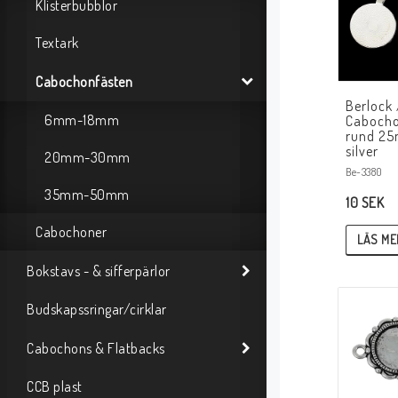
Klisterbubblor
Textark
Cabochonfästen
Berlock 
6mm-18mm
Cabocho
rund 25
silver
20mm-30mm
Be-3380
35mm-50mm
10 SEK
Cabochoner
LÄS ME
Bokstavs - & sifferpärlor
Budskapssringar/cirklar
Cabochons & Flatbacks
CCB plast