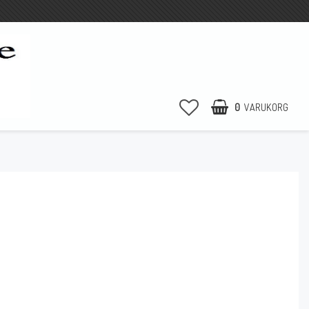
0
VARUKORG