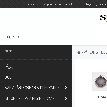
Fri spårbar frakt på ordrar över 949kr! Ingen lägsta orde
SÖK
MENY
PÄRLOR & TILL
PÅSK
JUL
BAK / TÅRTFORMAR & DEKORATION
6mm
BETONG / GIPS / RESINFORMAR