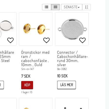
SENASTE
avoritlistan
Lägg till i favoritlistan
Lägg till i favoritlistan
Lägg till i f
nhållare
Öronstickor med
Connector /
 -25mm
ram /
Cabochonhållare-
 Steel
cabochonfäste ,
rund 30mm,
10mm , Guld
silver
Be-3382
Sm-ör-147
10 SEK
7 SEK
R
LÄS MER
KÖP
I lager: 15