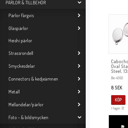
PÄRLOR & TILLBEHÖR
Pärlor Färgvis
Glaspärlor
Heishi pärlor
Strassrondell
Cabocho
Smyckesdelar
Oval Sta
Steel, 
Be-4302
Connectors & kedjeämnen
8 SEK
Metall
KÖP
Mellandelar/pärlor
I lager: 12
Foto - & bildsmycken