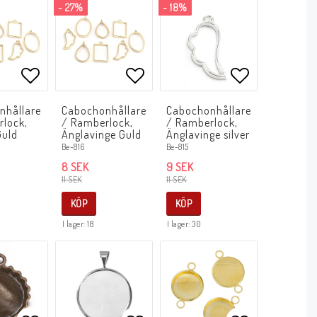
- 27%
- 18%
avoritlistan
Lägg till i favoritlistan
Lägg till i favoritlistan
Lägg till i f
nhållare
Cabochonhållare
Cabochonhållare
rlock,
/ Ramberlock,
/ Ramberlock,
Guld
Änglavinge Guld
Änglavinge silver
Be-816
Be-815
8 SEK
9 SEK
11 SEK
11 SEK
KÖP
KÖP
I lager: 18
I lager: 30