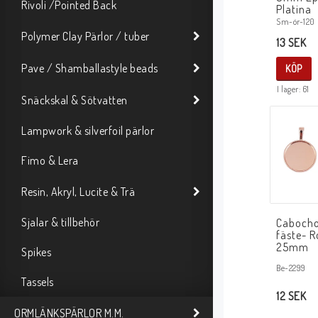
Rivoli /Pointed Back
Platina
Sm-ör-120
Polymer Clay Pärlor / tuber
13 SEK
Pave / Shamballastyle beads
KÖP
I lager: 61
Snäckskal & Sötvatten
Lampwork & silverfoil pärlor
Fimo & Lera
Resin, Akryl, Lucite & Trä
Sjalar & tillbehör
Cabocho
fäste- R
25mm
Spikes
Be-2299
Tassels
12 SEK
ORMLÄNKSPÄRLOR M.M.