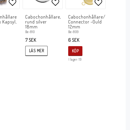
avoritlistan
Lägg till i favoritlistan
Lägg till i favoritlistan
Lägg till i f
nhållare
Cabochonhållare,
Cabochonhållare/
k Kapsyl,
rund silver
Connector -Guld
18mm
12mm
Be-810
Be-809
7 SEK
6 SEK
LÄS MER
KÖP
I lager: 19