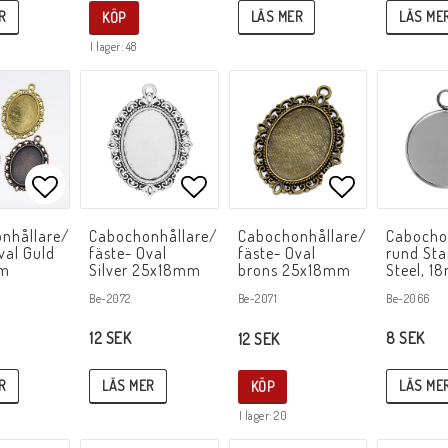
R
LÄS MER
LÄS ME
KÖP
I lager: 48
Lägg till i favoritlistan
Lägg till i favoritlistan
Lägg till i f
nhållare/
Cabochonhållare/
Cabochonhållare/
Cabocho
val Guld
fäste- Oval
fäste- Oval
rund Sta
mm
Silver 25x18mm
brons 25x18mm
Steel, 
Be-2072
Be-2066
Be-2071
12 SEK
8 SEK
12 SEK
R
LÄS MER
LÄS ME
KÖP
I lager: 20