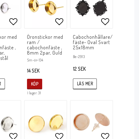
avoritlistan
Lägg till i favoritlistan
Lägg till i favoritlistan
Lägg till i f
ckor med
Öronstickor med
Cabochonhållare/
ram /
fäste- Oval Svart
fäste ,
cabochonfäste ,
25x18mm
ar,
8mm 2par, Guld
Be-2913
 stål
Sm-ör-134
12 SEK
14 SEK
LÄS MER
R
KÖP
I lager: 31