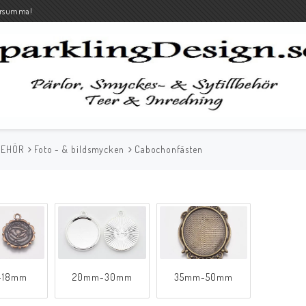
rsumma!
BEHÖR
Foto - & bildsmycken
Cabochonfästen
-18mm
20mm-30mm
35mm-50mm