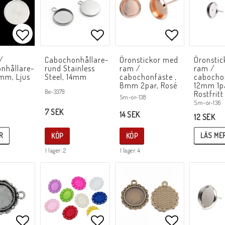
Lägg till i favoritlistan
Lägg till i favoritlistan
Lägg till i f
/
Cabochonhållare-
Öronstickor med
Öronsti
nhållare-
rund Stainless
ram /
ram /
mm, Ljus
Steel, 14mm
cabochonfäste ,
cabochon
8mm 2par, Rosé
12mm 1p
Be-3379
Rostfritt
Sm-ör-138
Sm-ör-136
7 SEK
14 SEK
12 SEK
R
LÄS ME
KÖP
KÖP
I lager: 2
I lager: 4