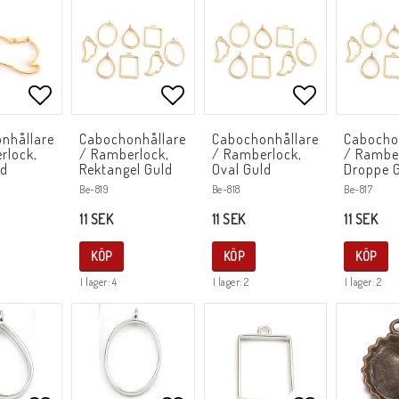
Lägg till i favoritlistan
Lägg till i favoritlistan
Lägg till i f
nhållare
Cabochonhållare
Cabochonhållare
Cabocho
rlock,
/ Ramberlock,
/ Ramberlock,
/ Rambe
ld
Rektangel Guld
Oval Guld
Droppe 
Be-819
Be-818
Be-817
11 SEK
11 SEK
11 SEK
KÖP
KÖP
KÖP
I lager: 4
I lager: 2
I lager: 2