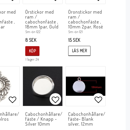
avoritlistan
Lägg till i favoritlistan
Lägg till i favoritlistan
Lägg till i f
ckor med
Örstickor med
Öronstickor med
ram /
ram /
fäste ,
cabochonfäste ,
cabochonfäste ,
ar
18mm 1par, Guld
10mm 2par, Rosé
Sm-ör-121
Sm-ör-122
15 SEK
8 SEK
LÄS MER
KÖP
I lager: 24
avoritlistan
Lägg till i favoritlistan
Lägg till i favoritlistan
Lägg till i f
nhållare/
Cabochonhållare/
Cabochonhållare/
olros
fäste / Knapp -
fäste- Blank
Silver 10mm
silver, 12mm