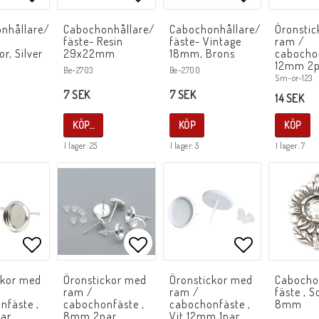
Lägg till i favoritlistan
Lägg till i favoritlistan
Lägg till i f
nhållare/
Cabochonhållare/
Cabochonhållare/
Öronsti
fäste- Resin
fäste- Vintage
ram /
r, Silver
29x22mm
18mm, Brons
cabochon
12mm 2p
Be-2703
Be-2700
Sm-ör-123
7 SEK
7 SEK
14 SEK
KÖP
KÖP…
KÖP
I lager: 25
I lager: 5
I lager: 7
Lägg till i favoritlistan
Lägg till i favoritlistan
Lägg till i f
ckor med
Öronstickor med
Öronstickor med
Cabocho
ram /
ram /
fäste , S
nfäste ,
cabochonfäste ,
cabochonfäste ,
8mm
ar,
8mm 2par,
Vit 12mm 1par