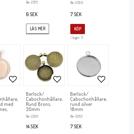
Be-2372
Be-2300
6 SEK
7 SEK
LÄS MER
KÖP
I lager: 11
avoritlistan
Lägg till i favoritlistan
Lägg till i favoritlistan
Lägg till i f
/
Berlock/
Berlock/
nhållare,
Cabochonhållare,
Cabochonhållare,
ld med
Rund Brons,
rund silver
nes,
30mm
18mm
Be-2202
Be-2250
7 SEK
14 SEK