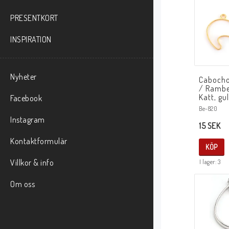
PRESENTKORT
INSPIRATION
Nyheter
Cabocho
/ Rambe
Katt, gu
Facebook
Be-820
Instagram
15 SEK
Kontaktformulär
KÖP
Villkor & info
I lager: 3
Om oss