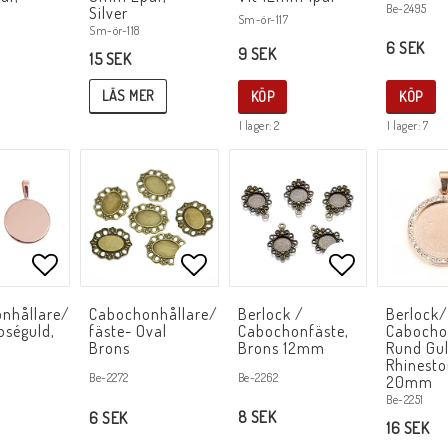
Be-2495
Silver
Sm-ör-117
Sm-ör-118
6 SEK
9 SEK
15 SEK
LÄS MER
KÖP
KÖP
I lager: 2
I lager: 7
Lägg till i favoritlistan
Lägg till i favoritlistan
Lägg till i f
nhållare/
Cabochonhållare/
Berlock /
Berlock
oséguld,
fäste- Oval
Cabochonfäste,
Cabocho
Brons
Brons 12mm
Rund Gu
Rhinesto
Be-2262
Be-2272
20mm
Be-2251
8 SEK
6 SEK
16 SEK