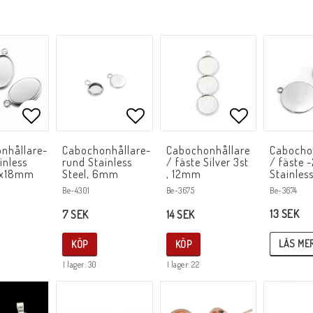
Lägg till i favoritlistan
Lägg till i favoritlistan
Lägg till i f
nhållare-
Cabochonhållare-
Cabochonhållare
Cabocho
inless
rund Stainless
/ fäste Silver 3st
/ fäste
13x18mm
Steel, 6mm
, 12mm
Stainless
Be-3674
Be-4301
Be-3675
13 SEK
7 SEK
14 SEK
LÄS ME
KÖP
KÖP
I lager: 30
I lager: 22