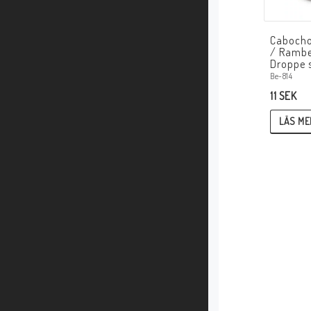
Cabocho
/ Rambe
Droppe s
Be-814
11 SEK
LÄS ME