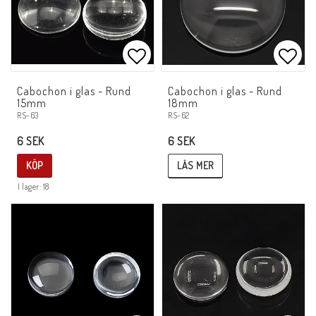
Lägg till i favoritlistan
Lägg 
Cabochon i glas - Rund
Cabochon i glas - Rund
15mm
18mm
RS-62
RS-63
6 SEK
6 SEK
LÄS MER
KÖP
I lager: 18