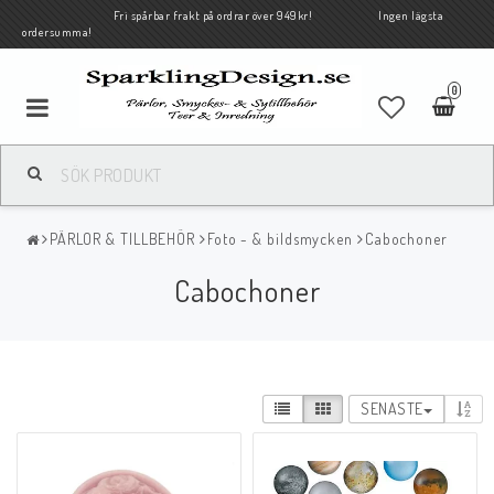
Fri spårbar frakt på ordrar över 949kr! Ingen lägsta
ordersumma!
0
PÄRLOR & TILLBEHÖR
Foto - & bildsmycken
Cabochoner
Cabochoner
SENASTE