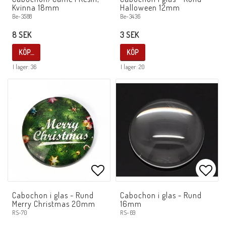
Kvinna 18mm
Halloween 12mm
Be-3588
Be-3436
8 SEK
3 SEK
KÖP…
KÖP
I lager: 36
I lager: 20
Lägg till i favoritlistan
Lägg 
Cabochon i glas - Rund
Cabochon i glas - Rund
Merry Christmas 20mm
16mm
RS-69
RS-70