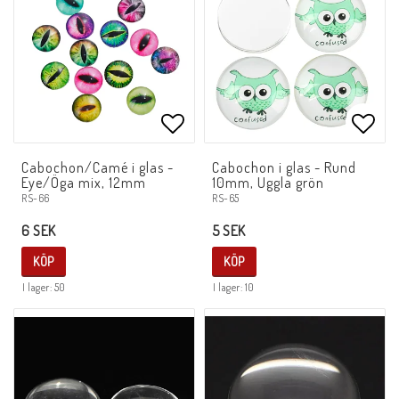
Lägg till i favoritlistan
Lägg 
Cabochon/Camé i glas -
Cabochon i glas - Rund
Eye/Öga mix, 12mm
10mm, Uggla grön
RS-66
RS-65
6 SEK
5 SEK
KÖP
KÖP
I lager: 50
I lager: 10