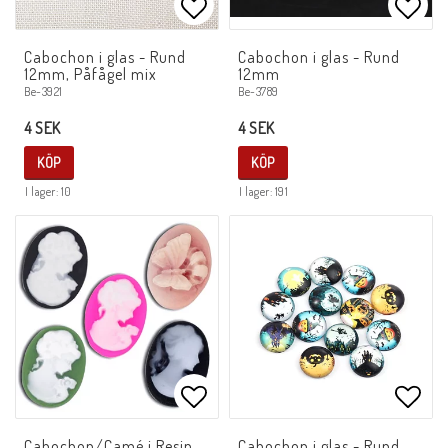
Lägg till i favoritlistan
Lägg 
Cabochon i glas - Rund
Cabochon i glas - Rund
12mm, Påfågel mix
12mm
Be-3921
Be-3789
4 SEK
4 SEK
KÖP
KÖP
I lager: 10
I lager: 191
Lägg till i favoritlistan
Lägg 
Cabochon/Camé i Resin,
Cabochon i glas - Rund