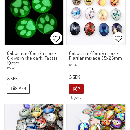
Lägg till i favoritlistan
Lägg 
Cabochon/Camé i glas -
Cabochon/Camé i glas -
Glows in the dark, Tassar
Fjärilar mixade 35x25mm
10mm
RS-47
RS-48
5 SEK
5 SEK
LÄS MER
KÖP
I lager: 8