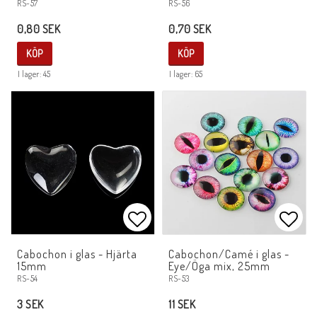
RS-57
RS-56
0,80 SEK
0,70 SEK
KÖP
KÖP
I lager: 45
I lager: 65
Lägg till i favoritlistan
Lägg 
Cabochon i glas - Hjärta
Cabochon/Camé i glas -
15mm
Eye/Öga mix, 25mm
RS-54
RS-53
3 SEK
11 SEK