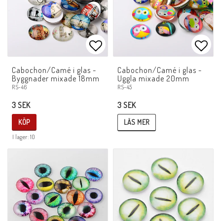
Lägg till i favoritlistan
Lägg 
Cabochon/Camé i glas -
Cabochon/Camé i glas -
Byggnader mixade 18mm
Uggla mixade 20mm
RS-45
RS-46
3 SEK
3 SEK
LÄS MER
KÖP
I lager: 10