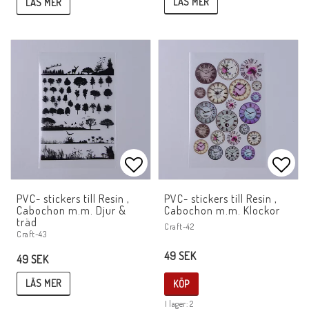
LÄS MER
LÄS MER
Lägg till i favoritlistan
Lägg 
PVC- stickers till Resin ,
PVC- stickers till Resin ,
Cabochon m.m. Djur &
Cabochon m.m. Klockor
träd
Craft-42
Craft-43
49 SEK
49 SEK
LÄS MER
KÖP
I lager: 2