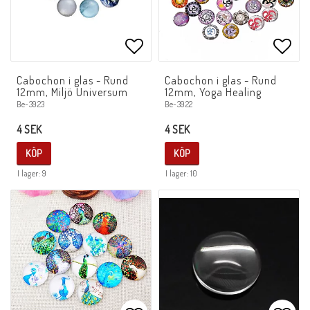
Lägg till i favoritlistan
Lägg 
Cabochon i glas - Rund
Cabochon i glas - Rund
12mm, Miljö Universum
12mm, Yoga Healing
Be-3923
Be-3922
4 SEK
4 SEK
KÖP
KÖP
I lager: 9
I lager: 10