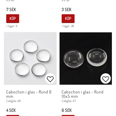
RS-40
RS-38
7 SEK
3 SEK
KÖP
KÖP
I lager: 9
I lager: 28
Lägg till i favoritlistan
Lägg 
Cabochon i glas - Rund 8
Cabochon i glas - Rund
mm
10x5 mm
Cabglas-48
Cabglas-47
4 SEK
6 SEK