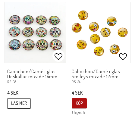
Lägg till i favoritlistan
Lägg 
Cabochon/Camé i glas -
Cabochon/Camé i glas -
Döskallar mixade 14mm
Smileys mixade 12mm
RS-35
RS-34
4 SEK
4 SEK
LÄS MER
KÖP
I lager: 12