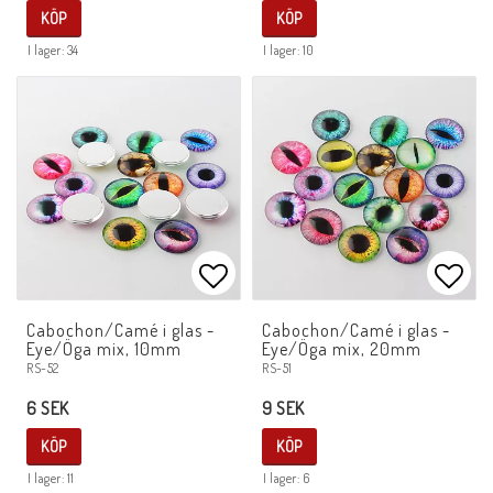
KÖP
KÖP
I lager: 34
I lager: 10
Lägg till i favoritlistan
Lägg 
Cabochon/Camé i glas -
Cabochon/Camé i glas -
Eye/Öga mix, 10mm
Eye/Öga mix, 20mm
RS-52
RS-51
6 SEK
9 SEK
KÖP
KÖP
I lager: 11
I lager: 6