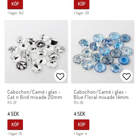
KÖP
KÖP
I lager: 145
I lager: 20
Lägg till i favoritlistan
Lägg 
Cabochon/Camé i glas -
Cabochon/Camé i glas -
Cat n Bird mixade 20mm
Blue Floral mixade 14mm
RS-37
RS-36
4 SEK
4 SEK
KÖP
KÖP
I lager: 10
I lager: 4