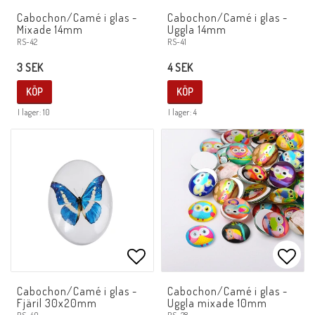
Lägg till i favoritlistan
Lägg 
Cabochon/Camé i glas -
Cabochon/Camé i glas -
Mixade 14mm
Uggla 14mm
RS-42
RS-41
3 SEK
4 SEK
KÖP
KÖP
I lager: 10
I lager: 4
Lägg till i favoritlistan
Lägg 
Cabochon/Camé i glas -
Cabochon/Camé i glas -
Fjäril 30x20mm
Uggla mixade 10mm