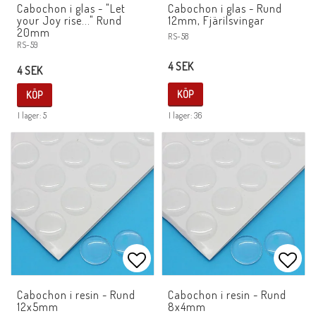
Lägg till i favoritlistan
Lägg 
Cabochon i glas - "Let
Cabochon i glas - Rund
your Joy rise..." Rund
12mm, Fjärilsvingar
20mm
RS-58
RS-59
4 SEK
4 SEK
KÖP
KÖP
I lager: 5
I lager: 36
Lägg till i favoritlistan
Lägg 
Cabochon i resin - Rund
Cabochon i resin - Rund
12x5mm
8x4mm