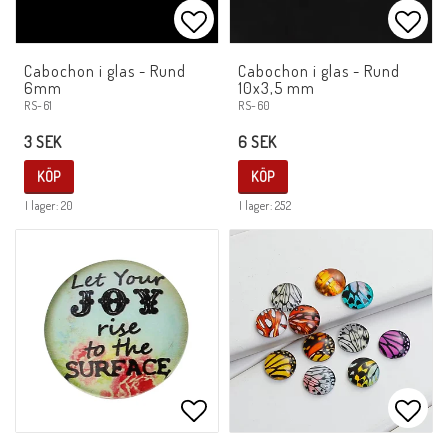
Lägg till i favoritlistan
Lägg 
Cabochon i glas - Rund
Cabochon i glas - Rund
6mm
10x3,5 mm
RS-61
RS-60
3 SEK
6 SEK
KÖP
KÖP
I lager: 20
I lager: 252