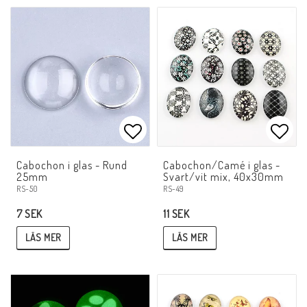
Lägg till i favoritlistan
Lägg 
Cabochon i glas - Rund
Cabochon/Camé i glas -
25mm
Svart/vit mix, 40x30mm
RS-50
RS-49
7 SEK
11 SEK
LÄS MER
LÄS MER