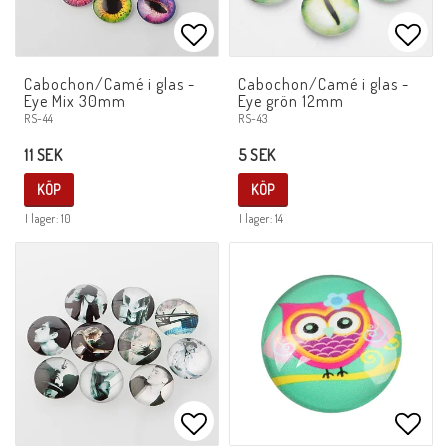
Lägg till i favoritlistan
Lägg 
Cabochon/Camé i glas -
Cabochon/Camé i glas -
Eye Mix 30mm
Eye grön 12mm
RS-44
RS-43
11 SEK
5 SEK
KÖP
KÖP
I lager: 10
I lager: 14