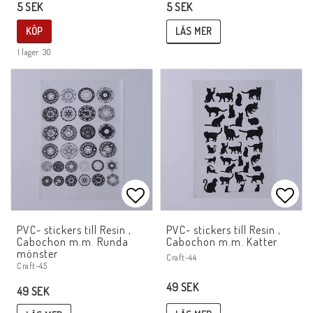
5 SEK
5 SEK
LÄS MER
KÖP
I lager: 30
Lägg till i favoritlistan
Lägg 
PVC- stickers till Resin ,
PVC- stickers till Resin ,
Cabochon m.m. Runda
Cabochon m.m. Katter
mönster
Craft-44
Craft-45
49 SEK
49 SEK