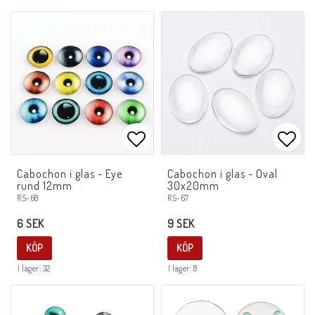
Lägg till i favoritlistan
Lägg 
Cabochon i glas - Eye
Cabochon i glas - Oval
rund 12mm
30x20mm
RS-68
RS-67
6 SEK
9 SEK
KÖP
KÖP
I lager: 32
I lager: 8