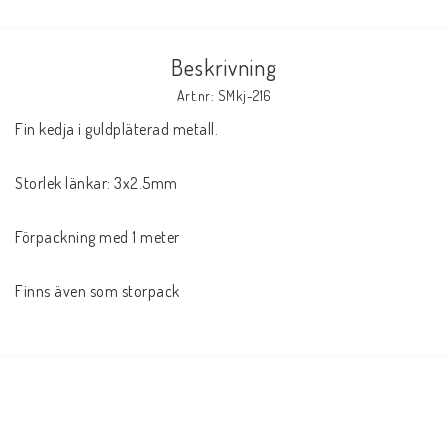
Beskrivning
Art.nr: SMkj-216
Fin kedja i guldpläterad metall. 

Storlek länkar: 3x2.5mm

Förpackning med 1 meter

Finns även som storpack