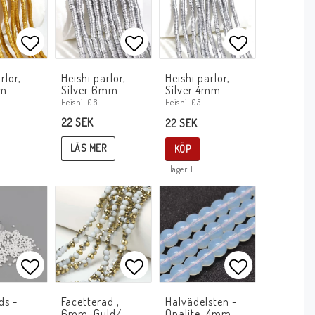
avoritlistan
Lägg till i favoritlistan
Lägg till i favoritlistan
Lägg till i f
rlor,
Heishi pärlor,
Heishi pärlor,
mm
Silver 6mm
Silver 4mm
Heishi-06
Heishi-05
22 SEK
22 SEK
LÄS MER
KÖP
I lager: 1
avoritlistan
Lägg till i favoritlistan
Lägg till i favoritlistan
Lägg till i f
ds -
Facetterad ,
Halvädelsten -
,
6mm, Guld/
Opalite, 4mm