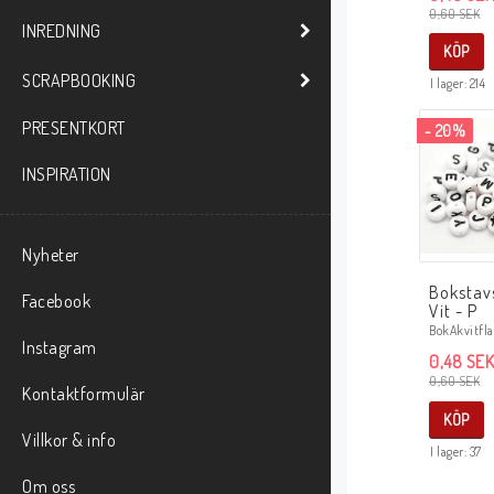
0,60 SEK
INREDNING
KÖP
SCRAPBOOKING
I lager: 214
PRESENTKORT
- 20%
INSPIRATION
Nyheter
Bokstav
Facebook
Vit - P
BokAkvitfla
Instagram
0,48 SEK
0,60 SEK
Kontaktformulär
KÖP
Villkor & info
I lager: 37
Om oss