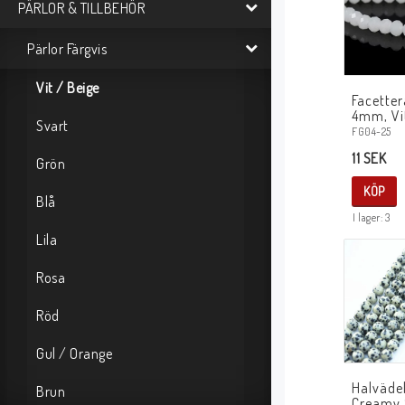
PÄRLOR & TILLBEHÖR
Pärlor Färgvis
Vit / Beige
Facetter
4mm, Vi
Svart
FG04-25
11 SEK
Grön
KÖP
Blå
I lager: 3
Lila
Rosa
Röd
Gul / Orange
Halvädel
Brun
Creamy 