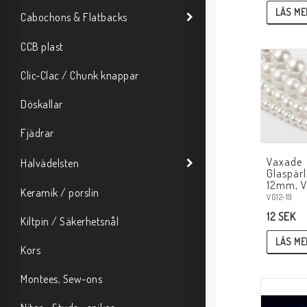
LÄS ME
Cabochons & Flatbacks
CCB plast
Clic-Clac / Chunk knappar
Döskallar
Fjädrar
Vaxade
Halvädelsten
Glaspärl
12mm, V
Keramik / porslin
VG12-19
12 SEK
Kiltpin / Säkerhetsnål
LÄS ME
Kors
Montees, Sew-ons