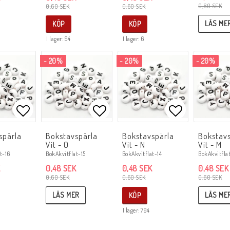
0,60 SEK
0,60 SEK
0,60 SEK
LÄS ME
KÖP
KÖP
I lager: 94
I lager: 6
- 20%
- 20%
- 20%
Lägg till i favoritlistan
Lägg till i favoritlistan
Lägg till i f
spärla
Bokstavspärla
Bokstavspärla
Bokstav
Vit - O
Vit - N
Vit - M
BokAkvitflat-15
BokAkvitfla
t-16
BokAkvitflat-14
0,48 SEK
0,48 SEK
0,48 SEK
0,60 SEK
0,60 SEK
0,60 SEK
LÄS MER
LÄS ME
KÖP
I lager: 794