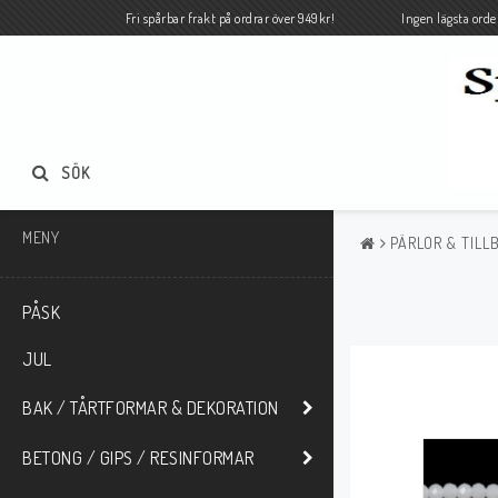
Fri spårbar frakt på ordrar över 949kr! Ingen lägsta orde
SÖK
MENY
PÄRLOR & TILL
PÅSK
JUL
BAK / TÅRTFORMAR & DEKORATION
BETONG / GIPS / RESINFORMAR