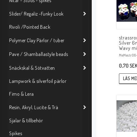
Nitar - Studs - spikes
Slider/ Regaliz -Funky Look
Rivoli /Pointed Back
strassro
Polymer Clay Pärlor / tuber
Silver 
Wavy m
Pave / Shamballastyle beads
MeMestr06-
0,70 SE
Snäckskal & Sötvatten
LÄS ME
Lampwork & silverfoil pärlor
Fimo & Lera
Resin, Akryl, Lucite & Trä
Sjalar & tillbehör
Spikes