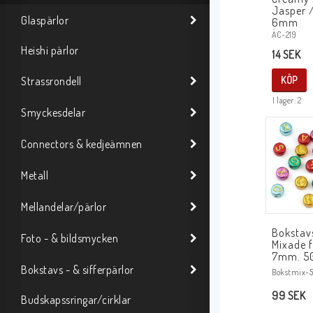
Jasper /
Glaspärlor
6mm
ÄC-219
Heishi pärlor
14 SEK
Strassrondell
KÖP
I lager: 2
Smyckesdelar
Connectors & kedjeämnen
Metall
Mellandelar/pärlor
Bokstavs
Foto - & bildsmycken
Mixade f
7mm. 50
Bokstavs - & sifferpärlor
Bokstmix-
99 SEK
Budskapssringar/cirklar