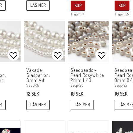
R
LÄS MER
KÖP
KÖP
I lager: 17
I lager: 25
Lägg till i favoritlistan
Lägg till i favoritlistan
Lägg till i f
Vaxade
Seedbeads -
Seedbea
or ,
Glaspärlor ,
Pearl Rosywhite
Pearl Ro
it
8mm Vit
2mm 11/0
3mm 8/
VG08-33
SEop-26
SEop-25
12 SEK
10 SEK
10 SEK
R
LÄS MER
LÄS MER
LÄS ME