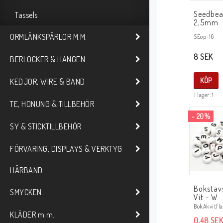
Seedbea
Tassels
2,5mm
ORMLÄNKSPÄRLOR M.M.
SEop-16
8 SEK
BERLOCKER & HÄNGEN
KÖP
KEDJOR, WIRE & BAND
I lager: 1
TE, HONUNG & TILLBEHÖR
- 20%
SY & STICKTILLBEHÖR
FÖRVARING, DISPLAYS & VERKTYG
HÅRBAND
Bokstav
SMYCKEN
Vit - W
BokAkvitfla
KLÄDER m.m.
0,48 SEK