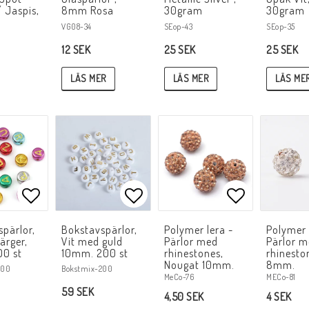
 Jaspis,
8mm Rosa
30gram
30gram
VG08-34
SEop-43
SEop-35
12 SEK
25 SEK
25 SEK
LÄS MER
LÄS MER
LÄS ME
Lägg till i favoritlistan
Lägg till i favoritlistan
Lägg till i f
pärlor,
Bokstavspärlor,
Polymer lera -
Polymer 
ärger,
Vit med guld
Pärlor med
Pärlor 
0 st
10mm. 200 st
rhinestones,
rhinesto
Nougat 10mm.
8mm.
500
Bokstmix-200
MeCo-76
MECo-81
59 SEK
4,50 SEK
4 SEK