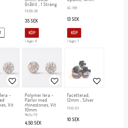
GråVit , 1 Sträng
ÄC-199
FG06-28
13 SEK
35 SEK
R
KÖP
KÖP
I lager: 6
I lager: 7
avoritlistan
Lägg till i favoritlistan
Lägg till i favoritlistan
Lägg till i f
lera -
Polymer lera -
Facetterad,
med
Pärlor med
12mm , Silver
nes, Vit
rhinestones, Vit
FG12-03
10mm
MeCo-70
10 SEK
4,50 SEK