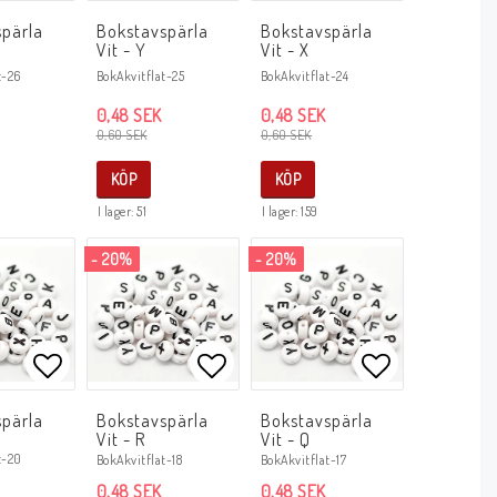
avoritlistan
Lägg till i favoritlistan
Lägg till i favoritlistan
Lägg till i f
spärla
Bokstavspärla
Bokstavspärla
Vit - Y
Vit - X
t-26
BokAkvitflat-25
BokAkvitflat-24
0,48 SEK
0,48 SEK
0,60 SEK
0,60 SEK
KÖP
KÖP
I lager: 51
I lager: 159
- 20%
- 20%
avoritlistan
Lägg till i favoritlistan
Lägg till i favoritlistan
Lägg till i f
spärla
Bokstavspärla
Bokstavspärla
Vit - R
Vit - Q
t-20
BokAkvitflat-18
BokAkvitflat-17
0,48 SEK
0,48 SEK