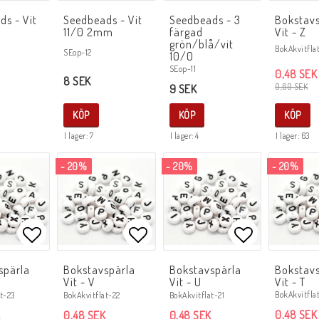
Lägg till i favoritlistan
Lägg till i favoritlistan
Lägg till i f
ds - Vit
Seedbeads - Vit
Seedbeads - 3
Bokstav
11/0 2mm
färgad
Vit - Z
grön/blå/vit
BokAkvitfla
SEop-12
10/0
SEop-11
0,48 SEK
8 SEK
0,60 SEK
9 SEK
KÖP
KÖP
KÖP
I lager: 7
I lager: 4
I lager: 63
- 20%
- 20%
- 20%
Lägg till i favoritlistan
Lägg till i favoritlistan
Lägg till i f
spärla
Bokstavspärla
Bokstavspärla
Bokstav
Vit - V
Vit - U
Vit - T
BokAkvitfla
t-23
BokAkvitflat-22
BokAkvitflat-21
0,48 SEK
0,48 SEK
0,48 SEK