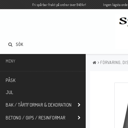
Fri spårbar frakt på ordrar över 949kr! Ingen lägsta orde
SÖK
MENY
FÖRVARING, DI
PÅSK
JUL
BAK / TÅRTFORMAR & DEKORATION
BETONG / GIPS / RESINFORMAR