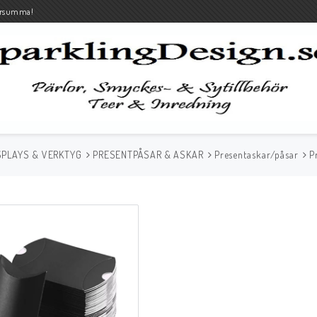
rsumma!
SPLAYS & VERKTYG
PRESENTPÅSAR & ASKAR
Presentaskar/påsar
P