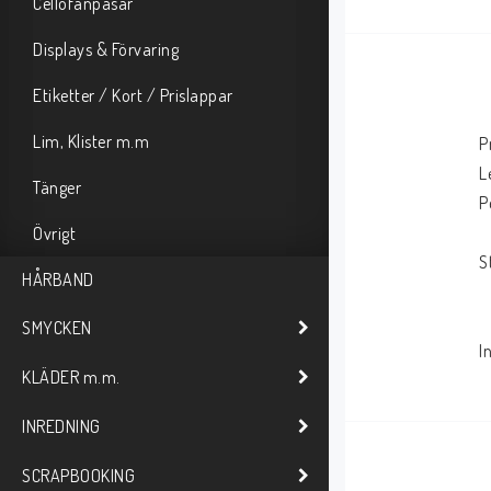
Cellofanpåsar
Displays & Förvaring
Etiketter / Kort / Prislappar
Lim, Klister m.m
P
L
Tänger
P
Övrigt
S
HÅRBAND
SMYCKEN
I
KLÄDER m.m.
INREDNING
SCRAPBOOKING