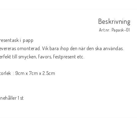
Beskrivning
Art.nr: Papask-01
resentask i  papp

evereras omonterad. Vik bara ihop den när den ska användas.

erfekt till smycken, favors, festpresent etc.

torlek  : 9cm x 7cm x 2.5cm 

nnehåller 1 st