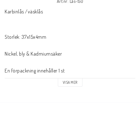
Art.nr: Lås-150
Karbinlås /väsklås

Storlek: 37x15x4mm

Nickel, bly & Kadmiumsäker

En förpackning innehåller 1 st
VISA MER