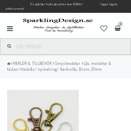
Fri spårbar frakt på ordrar över 949kr! Ingen lägsta
ordersumma!
0
PÄRLOR & TILLBEHÖR
Smyckesdelar
Lås, motdelar &
fästen
Väsklås/ nyckelring/ Karbinlås, Brons 37mm