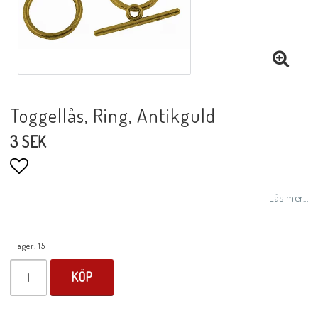
Toggellås, Ring, Antikguld
3 SEK
Lägg till i favoritlistan
Läs mer...
I lager: 15
KÖP