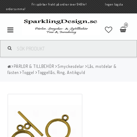
Fri spårbar frakt på ordrar över 949kr! Ingen lägsta
ordersumma!
0
PÄRLOR & TILLBEHÖR
Smyckesdelar
Lås, motdelar &
fästen
Toggel
Toggellås, Ring, Antikguld