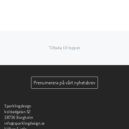
Tillbaka till toppen
Prenumerera på vårt nyhetsbrev
Sparklingdesign
kolstadgatan 52
38736 Borgholm
info@sparklingdesign.se
Villkor & info