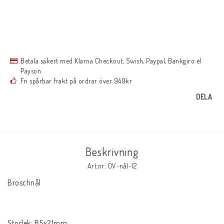
Betala säkert med Klarna Checkout, Swish, Paypal, Bankgiro el
Payson
Fri spårbar frakt på ordrar över 949kr
DELA
Beskrivning
Art.nr: ÖV-nål-12
Broschnål

Storlek: 85x21mm
