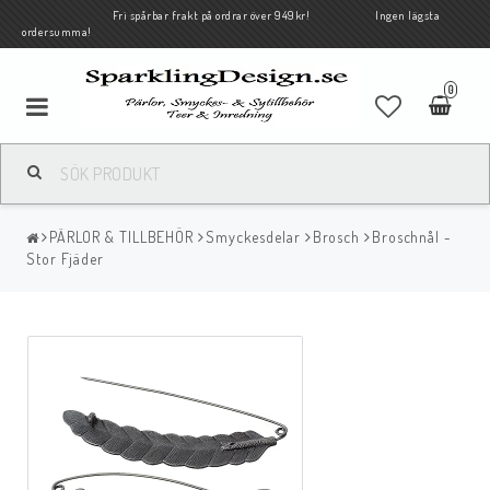
Fri spårbar frakt på ordrar över 949kr! Ingen lägsta
ordersumma!
0
PÄRLOR & TILLBEHÖR
Smyckesdelar
Brosch
Broschnål -
Stor Fjäder