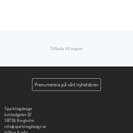
Tillbaka till toppen
Prenumerera på vårt nyhetsbrev
Sparklingdesign
kolstadgatan 52
38736 Borgholm
info@sparklingdesign.se
Villkor & info