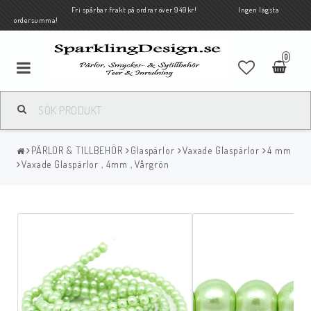
Fri spårbar frakt på ordrar över 949kr! Ingen lägsta
ordersumma!
0
PÄRLOR & TILLBEHÖR
Glaspärlor
Vaxade Glaspärlor
4 mm
Vaxade Glaspärlor , 4mm , Vårgrön