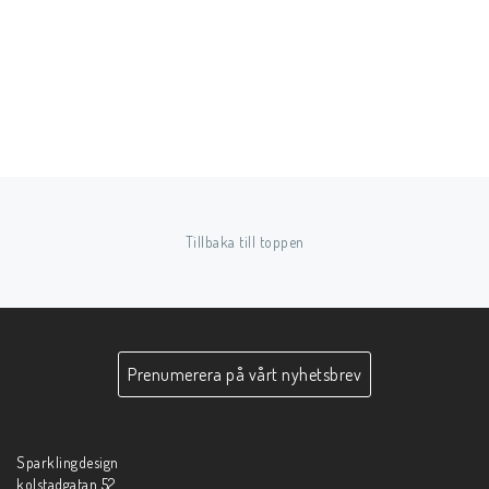
Tillbaka till toppen
Prenumerera på vårt nyhetsbrev
Sparklingdesign
kolstadgatan 52