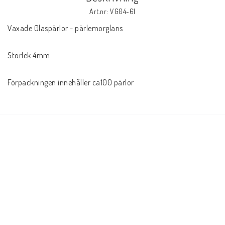
Art.nr: VG04-61
Vaxade Glaspärlor - pärlemorglans

Storlek:4mm

Förpackningen innehåller ca100 pärlor