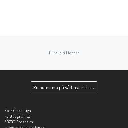
Tillbaka till toppen
Prenumerera på vårt nyhetsbrev
Sparklingdesign
kolstadgatan 52
38736 Borgholm
info@sparklingdesign.se