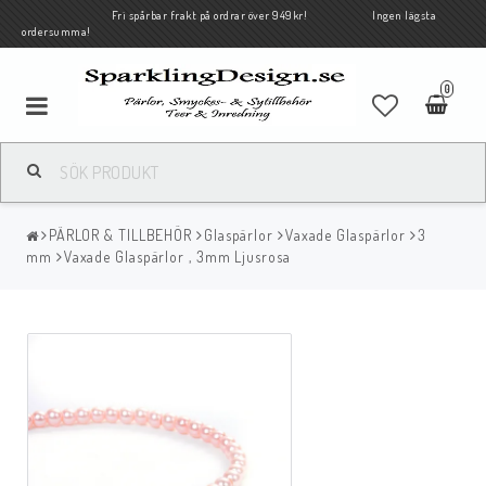
Fri spårbar frakt på ordrar över 949kr! Ingen lägsta
ordersumma!
0
PÄRLOR & TILLBEHÖR
Glaspärlor
Vaxade Glaspärlor
3
mm
Vaxade Glaspärlor , 3mm Ljusrosa