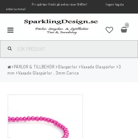
Fri spårbar frakt på ordrar över 949kr! Ingen lägsta
ordersumma!
0
PÄRLOR & TILLBEHÖR
Glaspärlor
Vaxade Glaspärlor
3
mm
Vaxade Glaspärlor , 3mm Cerice