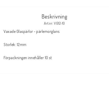
Beskrivning
Art.nr: VG12-10
Vaxade Glaspärlor - pärlemorglans

Storlek: 12mm

Förpackningen innehåller 10 st