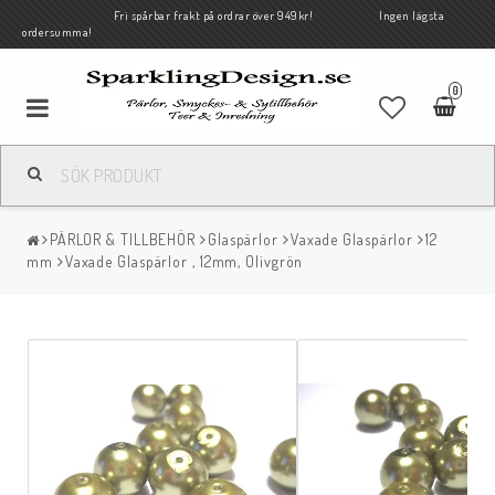
Fri spårbar frakt på ordrar över 949kr! Ingen lägsta
ordersumma!
0
PÄRLOR & TILLBEHÖR
Glaspärlor
Vaxade Glaspärlor
12
mm
Vaxade Glaspärlor , 12mm, Olivgrön