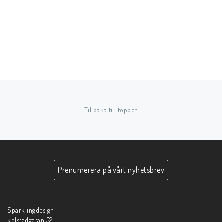
Tillbaka till toppen
Prenumerera på vårt nyhetsbrev
Sparklingdesign
kolstadgatan 52