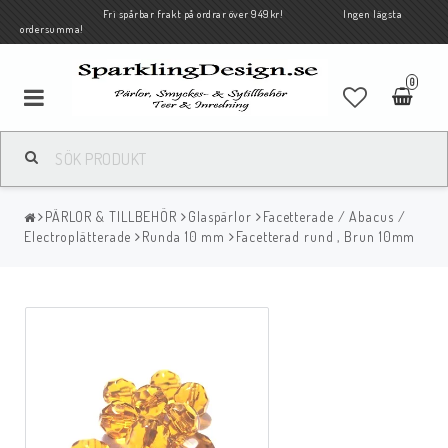
Fri spårbar frakt på ordrar över 949kr! Ingen lägsta
ordersumma!
0
PÄRLOR & TILLBEHÖR
Glaspärlor
Facetterade / Abacus /
Electroplätterade
Runda 10 mm
Facetterad rund , Brun 10mm