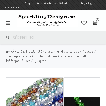
Fri spårbar frakt på ordrar över 949kr! Ingen lägsta
ordersumma!
0
PÄRLOR & TILLBEHÖR
Glaspärlor
Facetterade / Abacus /
Electroplätterade
Rondell 8x6mm
Facetterad rondell , 8mm,
Tvåfärgad. Silver / Ljusgrön