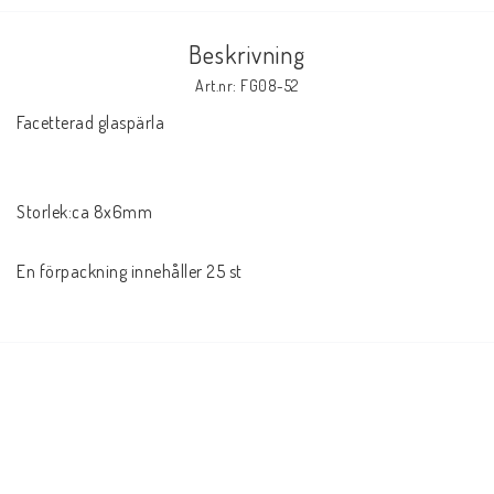
Beskrivning
Art.nr: FG08-52
Facetterad glaspärla 

Storlek:ca 8x6mm

En förpackning innehåller 25 st