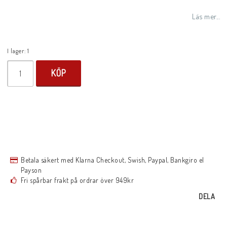
Lägg till i favoritlistan
Läs mer...
I lager: 1
KÖP
Betala säkert med Klarna Checkout, Swish, Paypal, Bankgiro el
Payson
Fri spårbar frakt på ordrar över 949kr
DELA