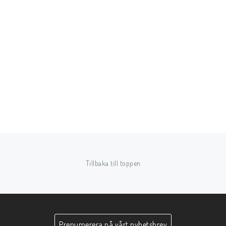
Tillbaka till toppen
Prenumerera på vårt nyhetsbrev