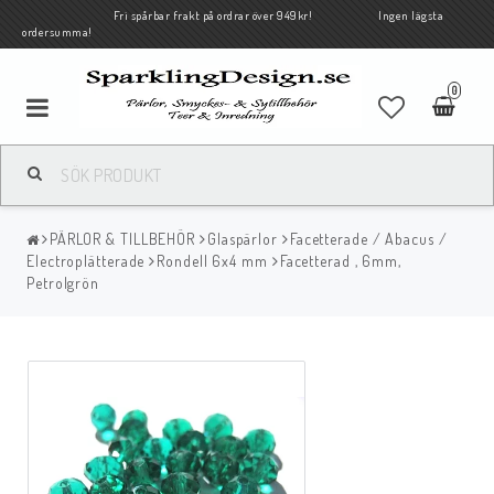
Fri spårbar frakt på ordrar över 949kr! Ingen lägsta
ordersumma!
0
PÄRLOR & TILLBEHÖR
Glaspärlor
Facetterade / Abacus /
Electroplätterade
Rondell 6x4 mm
Facetterad , 6mm,
Petrolgrön