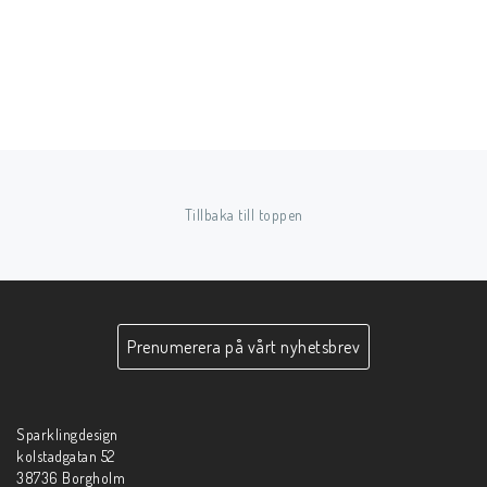
Tillbaka till toppen
Prenumerera på vårt nyhetsbrev
Sparklingdesign
kolstadgatan 52
38736 Borgholm