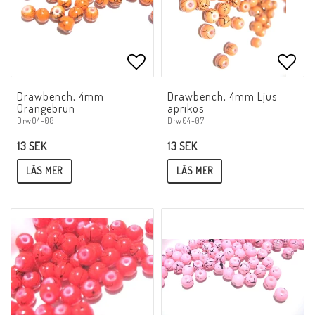
Lägg till i favoritlistan
Lägg 
Drawbench, 4mm
Drawbench, 4mm Ljus
Orangebrun
aprikos
Drw04-08
Drw04-07
13 SEK
13 SEK
LÄS MER
LÄS MER