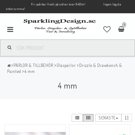
Fri spårbar frakt på ordrar över 949kr! Ingen lägsta
ordersumma!
0
PÄRLOR & TILLBEHÖR
Glaspärlor
Drizzle & Drawbench &
Painted
4 mm
4 mm
SENASTE