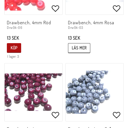
Lägg till i favoritlistan
Lägg 
Drawbench, 4mm Röd
Drawbench, 4mm Rosa
Drw04-05
Drw04-06
13 SEK
13 SEK
LÄS MER
KÖP
I lager: 5
Lägg till i favoritlistan
Lägg 