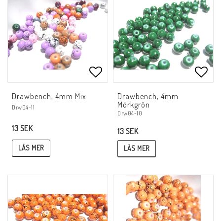
Lägg till i favoritlistan
Lägg 
Drawbench, 4mm Mix
Drawbench, 4mm
Mörkgrön
Drw04-11
Drw04-10
13 SEK
13 SEK
LÄS MER
LÄS MER