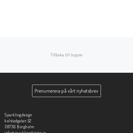
Tillbaka till toppen
Prenumerera på vårt nyhetsbrev
Sparklingdesign
kolstadgatan 52
38736 Borgholm
info@sparklingdesign.se