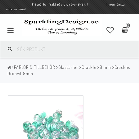
Fri spårbar frakt på ordrar över 949kr! Ingen lägsta
ordersumma!
0
PÄRLOR & TILLBEHÖR
Glaspärlor
Crackle
8 mm
Crackle,
Grönvit 8mm