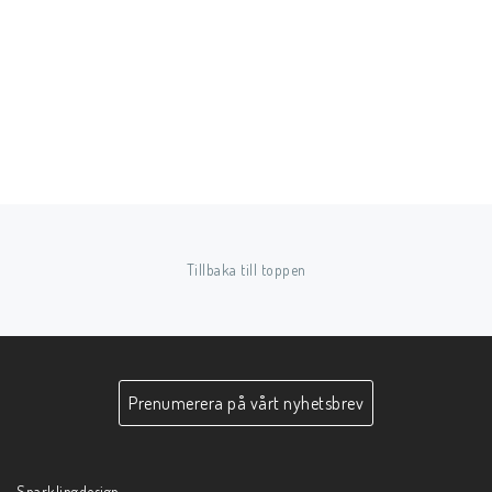
Tillbaka till toppen
Prenumerera på vårt nyhetsbrev
Sparklingdesign