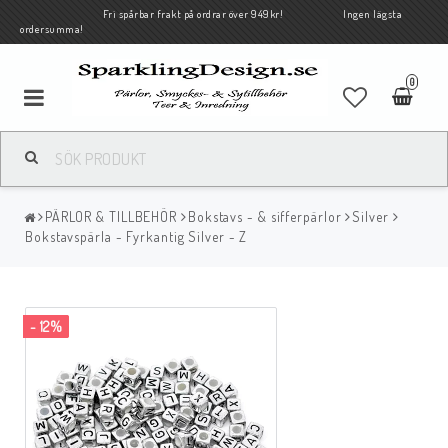
Fri spårbar frakt på ordrar över 949kr! Ingen lägsta
ordersumma!
0
PÄRLOR & TILLBEHÖR
Bokstavs - & sifferpärlor
Silver
Bokstavspärla - Fyrkantig Silver - Z
- 12%