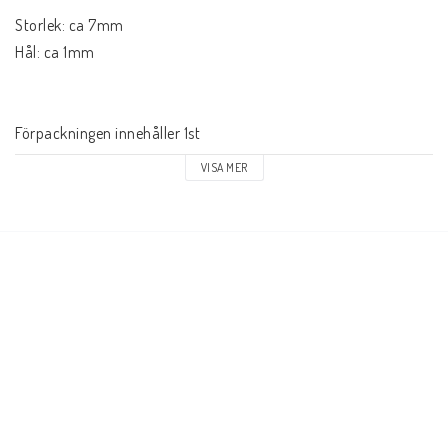
Storlek: ca 7mm

Hål: ca 1mm

Förpackningen innehåller 1st

VISA MER