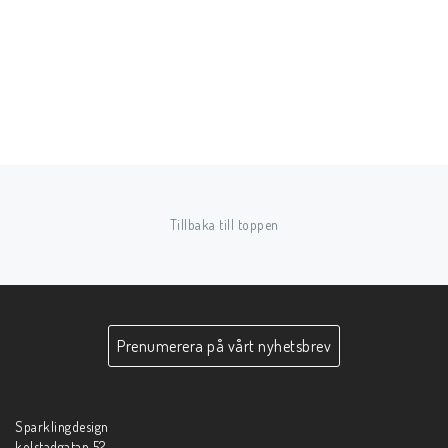
Tillbaka till toppen
Prenumerera på vårt nyhetsbrev
Sparklingdesign
kolstadgatan 52