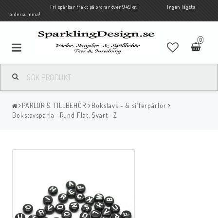
Fri spårbar frakt på ordrar över 949kr! Ingen lägsta
ordersumma!
0
PÄRLOR & TILLBEHÖR
Bokstavs - & sifferpärlor
Bokstavspärla -Rund Flat, Svart- Z