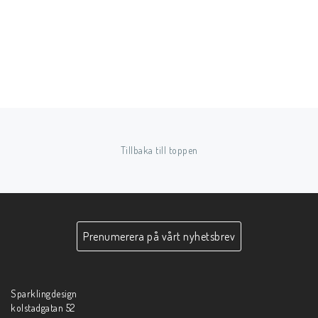
Tillbaka till toppen
Prenumerera på vårt nyhetsbrev
Sparklingdesign
kolstadgatan 52