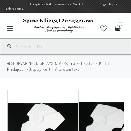
Fri spårbar frakt på ordrar över 949kr! Ingen lägsta
ordersumma!
0
FÖRVARING, DISPLAYS & VERKTYG
Etiketter / Kort /
Prislappar
Display kort - Vita utan text