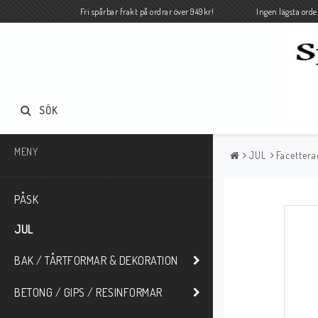
Fri spårbar frakt på ordrar över 949kr! Ingen lägsta orde
SÖK
MENY
JUL
Facetter
PÅSK
JUL
BAK / TÅRTFORMAR & DEKORATION
BETONG / GIPS / RESINFORMAR