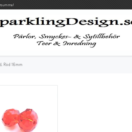
rsumma!
ad, Röd 16mm