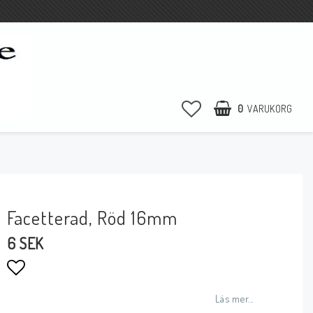
0
VARUKORG
Facetterad, Röd 16mm
6 SEK
Lägg till i favoritlistan
Läs mer...