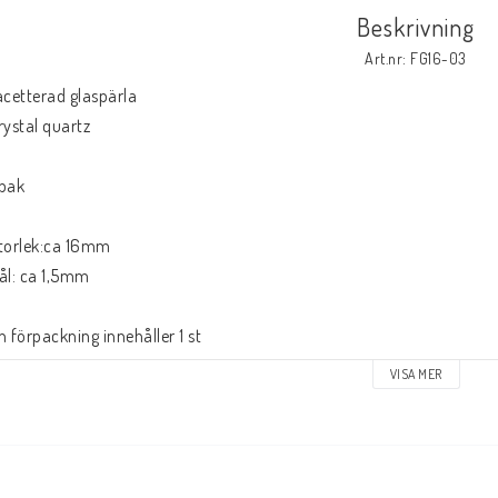
Beskrivning
Art.nr: FG16-03
acetterad glaspärla 

rystal quartz

pak

torlek:ca 16mm

ål: ca 1,5mm

n förpackning innehåller 1 st
VISA MER