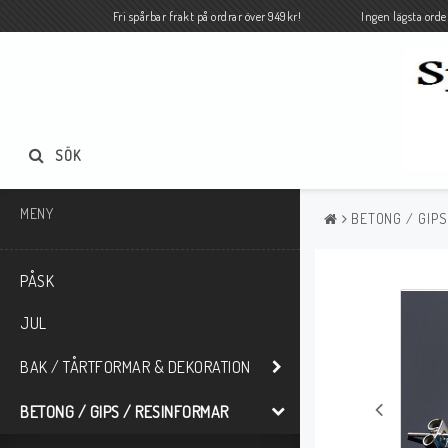
Fri spårbar frakt på ordrar över 949kr! Ingen lägsta orde
SÖK
MENY
BETONG / GIPS
PÅSK
JUL
BAK / TÅRTFORMAR & DEKORATION
BETONG / GIPS / RESINFORMAR