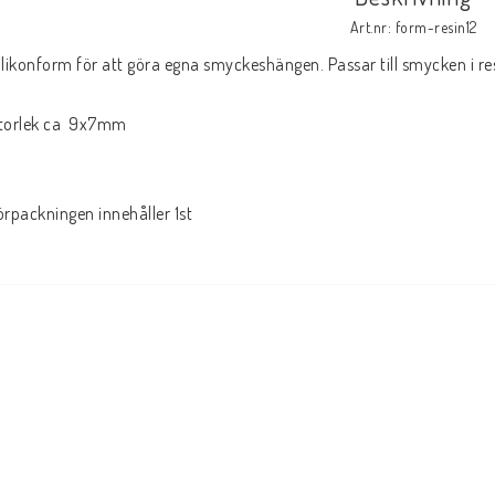
Art.nr: form-resin12
ilikonform för att göra egna smyckeshängen. Passar till smycken i res
torlek ca  9x7mm

örpackningen innehåller 1st