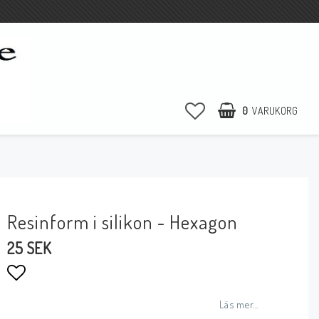
0
VARUKORG
Resinform i silikon - Hexagon
25 SEK
Lägg till i favoritlistan
Läs mer...