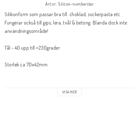
Art.nr: Silicon-numberstar
Silikonform som passar bra till  choklad, sockerpasta etc. 

Fungerar också till gips, lera, tvål & betong. Blanda dock inte 
användningsområde!

Tål - 40 upp till +230grader

Storlek ca 70x42mm

Förpackningen innehåller 1st
VISA MER