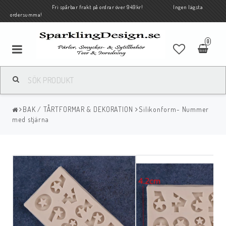
Fri spårbar frakt på ordrar över 949kr! Ingen lägsta
ordersumma!
0
BAK / TÅRTFORMAR & DEKORATION
Silikonform- Nummer
med stjärna