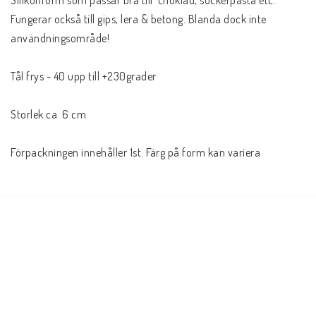
Silikonform som passar bra till  choklad, sockerpasta etc. 

Fungerar också till gips, lera & betong. Blanda dock inte 
användningsområde!

Tål frys - 40 upp till +230grader

Storlek ca  6 cm

Förpackningen innehåller 1st. Färg på form kan variera