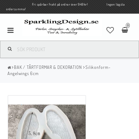
Fri spårbar frakt på ordrar över 949kr! Ingen lägsta
ordersumma!
0
BAK / TÅRTFORMAR & DEKORATION
Silikonform-
Angelwings 6cm