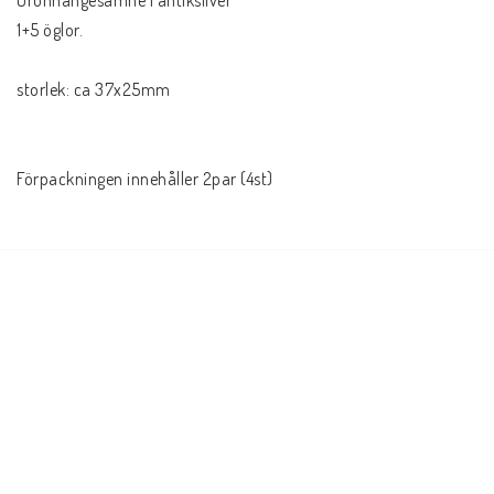
Öronhängesämne i antiksilver

1+5 öglor. 

storlek: ca 37x25mm

Förpackningen innehåller 2par (4st)