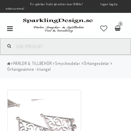
Fri spårbar frakt på ordrar över 949kr! Ingen lägsta
ordersumma!
0
PÄRLOR & TILLBEHÖR
Smyckesdelar
Örhängesdelar
Örhängesämne -triangel