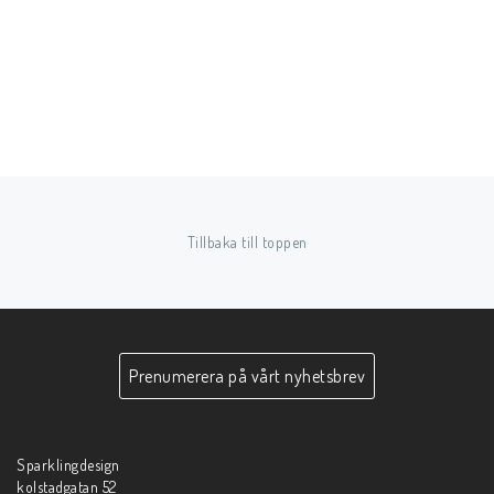
Tillbaka till toppen
Prenumerera på vårt nyhetsbrev
Sparklingdesign
kolstadgatan 52