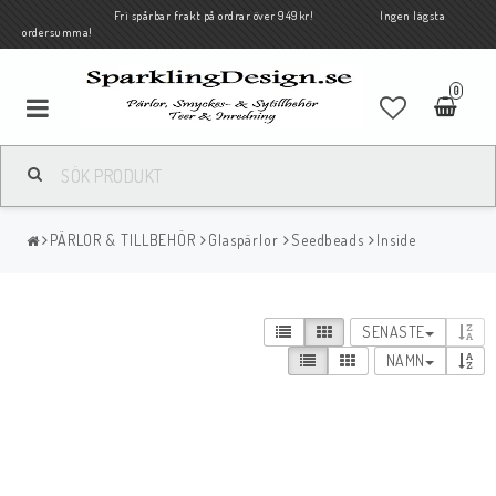
Fri spårbar frakt på ordrar över 949kr! Ingen lägsta
ordersumma!
0
PÄRLOR & TILLBEHÖR
Glaspärlor
Seedbeads
Inside
SENASTE
NAMN