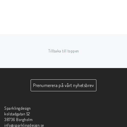
Tillbaka till toppen
Prenumerera på vårt nyhetsbrev
Sparklingdesign
kolstadgatan 52
38736 Borgholm
info@sparklingdesign.se