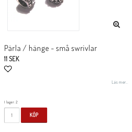
Pärla / hänge - små swrivlar
11 SEK
Lägg till i favoritlistan
Läs mer...
I lager: 2
KÖP