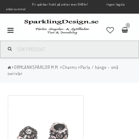
Fri spårbar frakt på ordrar över 949kr! Ingen lägsta
ordersumma!
0
ORMLÄNKSPÄRLOR M.M.
Charms
Pärla / hänge - små
swrivlar