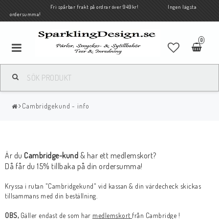
Fri spårbar frakt på ordrar över 949kr! Ingen lägsta
ordersumma!
0
Cambridgekund - info
Är du
Cambridge-kund
& har ett medlemskort?
Då får du 15% tillbaka på din ordersumma!
Kryssa i rutan "Cambridgekund" vid kassan & din värdecheck skickas
tillsammans med din beställning.
OBS,
Gäller endast de som har
medlemskort
från Cambridge !