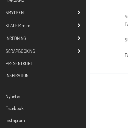
HÅRBAND
SMYCKEN
S
F
KLÄDER m.m.
INREDNING
S
SCRAPBOOKING
F
PRESENTKORT
INSPIRATION
Nyheter
Facebook
Instagram