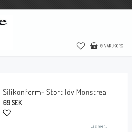
0
VARUKORG
Silikonform- Stort löv Monstrea
69 SEK
Lägg till i favoritlistan
Läs mer...