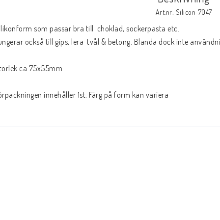
Art.nr: Silicon-7047
ilikonform som passar bra till  choklad, sockerpasta etc. 

ungerar också till gips, lera  tvål & betong. Blanda dock inte använd
torlek ca 75x55mm

örpackningen innehåller 1st. Färg på form kan variera