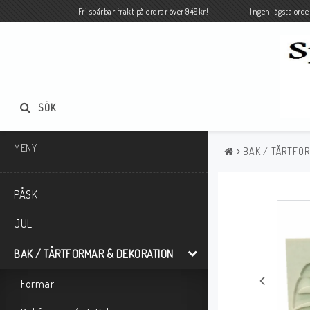
Fri spårbar frakt på ordrar över 949kr! Ingen lägsta orde
SÖK
MENY
BAK / TÅRTFO
PÅSK
JUL
BAK / TÅRTFORMAR & DEKORATION
Formar