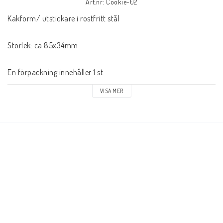
Art.nr: Cookie-02
Kakform/ utstickare i rostfritt stål

Storlek: ca 85x34mm

En förpackning innehåller 1 st
VISA MER