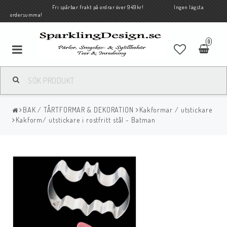
Fri spårbar frakt på ordrar över 949kr! Ingen lägsta
ordersumma!
0
BAK / TÅRTFORMAR & DEKORATION
Kakformar / utstickare
Kakform/ utstickare i rostfritt stål - Batman